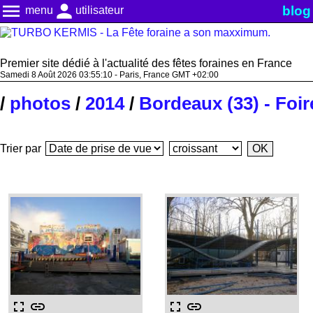
menu
person
blog
menu
utilisateur
Premier site dédié à l'actualité des fêtes foraines en France
Samedi 8 Août 2026 03:55:10 - Paris, France GMT +02:00
/
photos
/
2014
/
Bordeaux (33) - Foir
Trier par
fullscreen
link
fullscreen
link