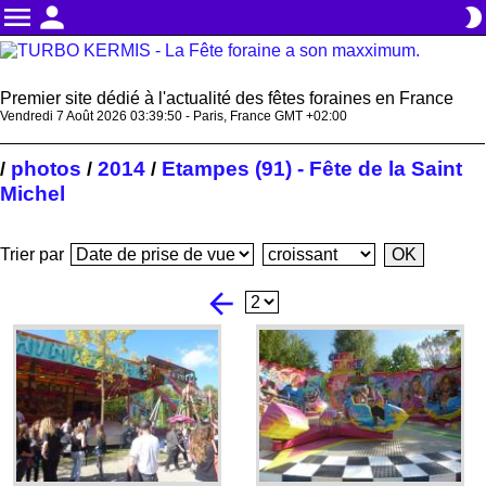
menu
person
brightness_2
Premier site dédié à l'actualité des fêtes foraines en France
Vendredi 7 Août 2026 03:39:50 - Paris, France GMT +02:00
photos
2014
Etampes (91) - Fête de la Saint
/
/
/
Michel
Trier par
arrow_back