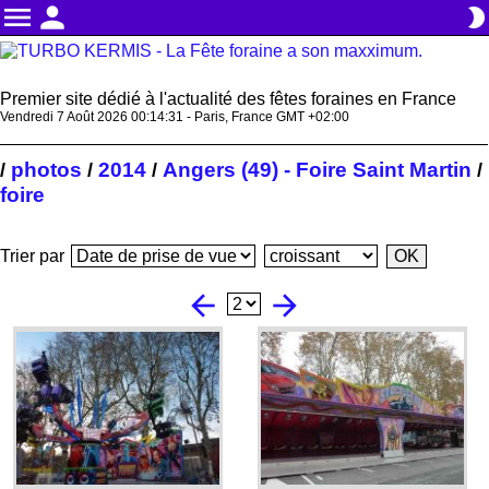
menu
person
brightness_2
Premier site dédié à l'actualité des fêtes foraines en France
Vendredi 7 Août 2026 00:14:32 - Paris, France GMT +02:00
photos
2014
Angers (49) - Foire Saint Martin
/
/
/
/
foire
Trier par
arrow_back
arrow_forward