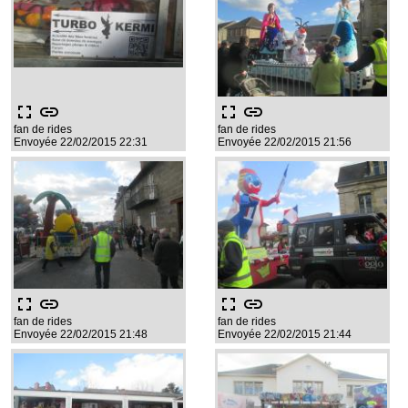
fullscreen
link
fullscreen
link
fan de rides
fan de rides
Envoyée 22/02/2015 22:31
Envoyée 22/02/2015 21:56
fullscreen
link
fullscreen
link
fan de rides
fan de rides
Envoyée 22/02/2015 21:48
Envoyée 22/02/2015 21:44