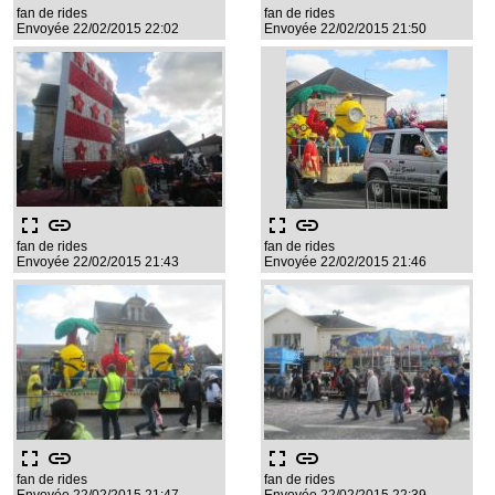
fan de rides
fan de rides
Envoyée 22/02/2015 22:02
Envoyée 22/02/2015 21:50
fullscreen
link
fullscreen
link
fan de rides
fan de rides
Envoyée 22/02/2015 21:43
Envoyée 22/02/2015 21:46
fullscreen
link
fullscreen
link
fan de rides
fan de rides