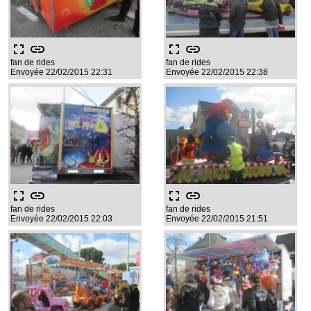
fullscreen
link
fullscreen
link
fan de rides
fan de rides
Envoyée 22/02/2015 22:31
Envoyée 22/02/2015 22:38
fullscreen
link
fullscreen
link
fan de rides
fan de rides
Envoyée 22/02/2015 22:03
Envoyée 22/02/2015 21:51