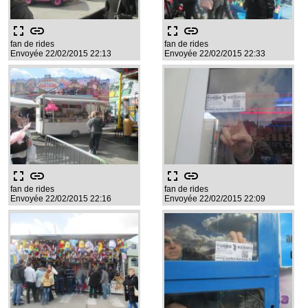
fullscreen
link
fullscreen
link
fan de rides
fan de rides
Envoyée 22/02/2015 22:13
Envoyée 22/02/2015 22:33
fullscreen
link
fullscreen
link
fan de rides
fan de rides
Envoyée 22/02/2015 22:16
Envoyée 22/02/2015 22:09