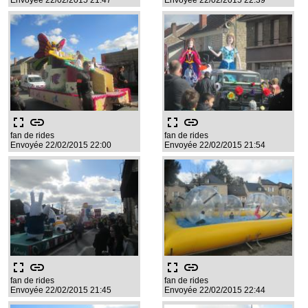
Envoyée 22/02/2015 21:47
Envoyée 22/02/2015 22:39
fullscreen
link
fullscreen
link
fan de rides
fan de rides
Envoyée 22/02/2015 22:00
Envoyée 22/02/2015 21:54
fullscreen
link
fullscreen
link
fan de rides
fan de rides
Envoyée 22/02/2015 21:45
Envoyée 22/02/2015 22:44