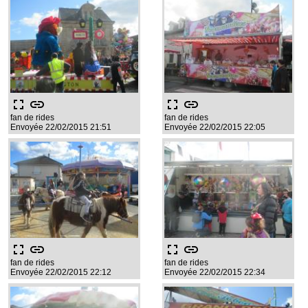
fullscreen
link
fullscreen
link
fan de rides
fan de rides
Envoyée 22/02/2015 21:51
Envoyée 22/02/2015 22:05
fullscreen
link
fullscreen
link
fan de rides
fan de rides
Envoyée 22/02/2015 22:12
Envoyée 22/02/2015 22:34