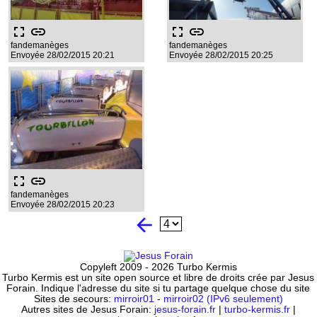
fullscreen
link
fullscreen
link
fandemanèges
fandemanèges
Envoyée 28/02/2015 20:21
Envoyée 28/02/2015 20:25
fullscreen
link
fandemanèges
Envoyée 28/02/2015 20:23
arrow_back
Copyleft 2009 - 2026 Turbo Kermis
Turbo Kermis est un site open source et libre de droits crée par Jesus
Forain. Indique l'adresse du site si tu partage quelque chose du site
Sites de secours:
mirroir01
-
mirroir02 (IPv6 seulement)
Autres sites de Jesus Forain:
jesus-forain.fr
|
turbo-kermis.fr
|