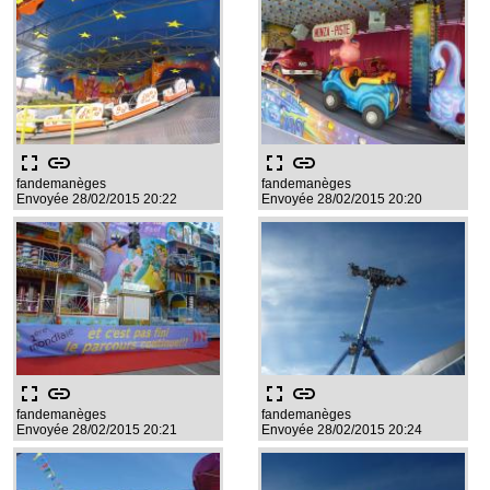
fullscreen
link
fullscreen
link
fandemanèges
fandemanèges
Envoyée 28/02/2015 20:22
Envoyée 28/02/2015 20:20
fullscreen
link
fullscreen
link
fandemanèges
fandemanèges
Envoyée 28/02/2015 20:21
Envoyée 28/02/2015 20:24