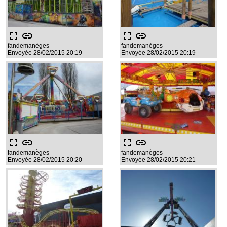
fullscreen
link
fullscreen
link
fandemanèges
fandemanèges
Envoyée 28/02/2015 20:19
Envoyée 28/02/2015 20:19
fullscreen
link
fullscreen
link
fandemanèges
fandemanèges
Envoyée 28/02/2015 20:20
Envoyée 28/02/2015 20:21