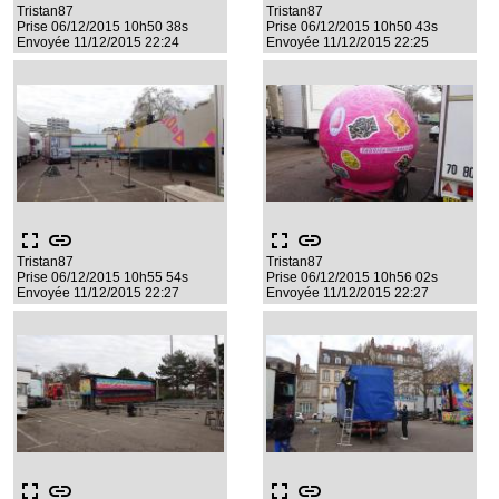
Tristan87
Tristan87
Prise 06/12/2015 10h50 38s
Prise 06/12/2015 10h50 43s
Envoyée 11/12/2015 22:24
Envoyée 11/12/2015 22:25
fullscreen
link
fullscreen
link
Tristan87
Tristan87
Prise 06/12/2015 10h55 54s
Prise 06/12/2015 10h56 02s
Envoyée 11/12/2015 22:27
Envoyée 11/12/2015 22:27
fullscreen
link
fullscreen
link