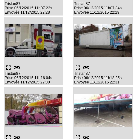
Tristan87
Tristan87
Prise 06/12/2015 11h07 22s
Prise 06/12/2015 11h07 34s
Envoyée 11/12/2015 22:28
Envoyée 11/12/2015 22:29
fullscreen
link
fullscreen
link
Tristan87
Tristan87
Prise 06/12/2015 11h16 04s
Prise 06/12/2015 11h18 25s
Envoyée 11/12/2015 22:30
Envoyée 11/12/2015 22:31
fullscreen
link
fullscreen
link