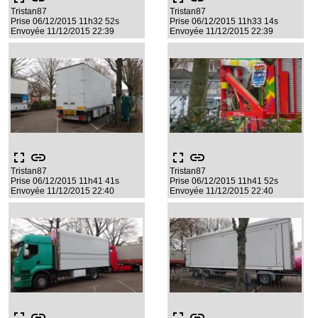
Tristan87
Tristan87
Prise 06/12/2015 11h32 52s
Prise 06/12/2015 11h33 14s
Envoyée 11/12/2015 22:39
Envoyée 11/12/2015 22:39
fullscreen
link
fullscreen
link
Tristan87
Tristan87
Prise 06/12/2015 11h41 41s
Prise 06/12/2015 11h41 52s
Envoyée 11/12/2015 22:40
Envoyée 11/12/2015 22:40
fullscreen
link
fullscreen
link