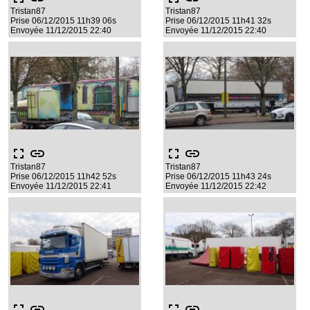
Tristan87
Tristan87
Prise 06/12/2015 11h39 06s
Prise 06/12/2015 11h41 32s
Envoyée 11/12/2015 22:40
Envoyée 11/12/2015 22:40
fullscreen
link
fullscreen
link
Tristan87
Tristan87
Prise 06/12/2015 11h42 52s
Prise 06/12/2015 11h43 24s
Envoyée 11/12/2015 22:41
Envoyée 11/12/2015 22:42
fullscreen
link
fullscreen
link