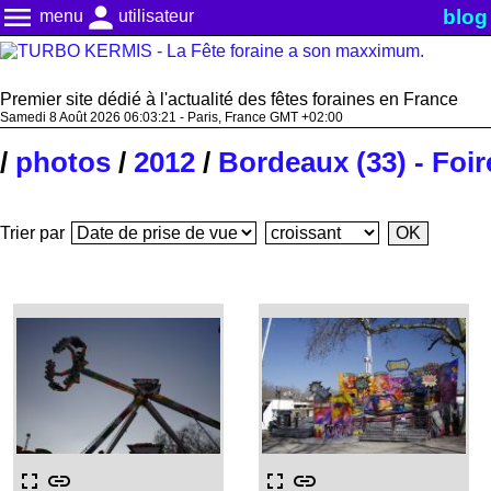
menu
person
blog
menu
utilisateur
Premier site dédié à l'actualité des fêtes foraines en France
Samedi 8 Août 2026 06:03:22 - Paris, France GMT +02:00
/
photos
/
2012
/
Bordeaux (33) - Foir
Trier par
fullscreen
link
fullscreen
link