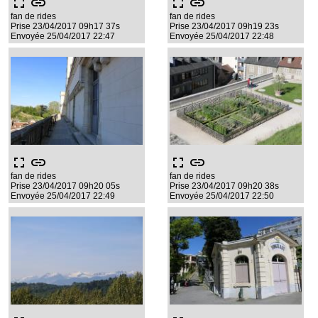
fullscreen
link
fullscreen
link
fan de rides
fan de rides
Prise 23/04/2017 09h17 37s
Prise 23/04/2017 09h19 23s
Envoyée 25/04/2017 22:47
Envoyée 25/04/2017 22:48
fullscreen
link
fullscreen
link
fan de rides
fan de rides
Prise 23/04/2017 09h20 05s
Prise 23/04/2017 09h20 38s
Envoyée 25/04/2017 22:49
Envoyée 25/04/2017 22:50