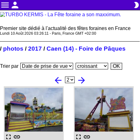
menu
person
brightness_2
Premier site dédié à l'actualité des fêtes foraines en France
Lundi 10 Août 2026 03:26:12 - Paris, France GMT +02:00
photos
2017
Caen (14) - Foire de Pâques
/
/
/
Trier par
arrow_back
arrow_forward
fullscreen
link
fullscreen
link