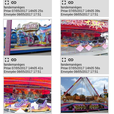
fullscreen
link
fullscreen
link
fandemanèges
fandemanèges
Prise 07/05/2017 14h05 25s
Prise 07/05/2017 14h05 39s
Envoyée 08/05/2017 17:51
Envoyée 08/05/2017 17:51
fullscreen
link
fullscreen
link
fandemanèges
fandemanèges
Prise 07/05/2017 14h05 41s
Prise 07/05/2017 14h05 56s
Envoyée 08/05/2017 17:51
Envoyée 08/05/2017 17:51