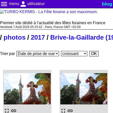
menu
person
blog
menu
utilisateur
Premier site dédié à l'actualité des fêtes foraines en France
Vendredi 7 Août 2026 05:25:42 - Paris, France GMT +02:00
/
photos
/
2017
/
Brive-la-Gaillarde (1
Trier par
fullscreen
link
fullscreen
link