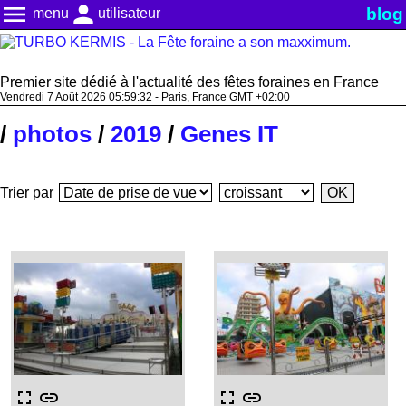
menu
person
blog
menu
utilisateur
Premier site dédié à l'actualité des fêtes foraines en France
Vendredi 7 Août 2026 05:59:32 - Paris, France GMT +02:00
/
photos
/
2019
/
Genes IT
Trier par
fullscreen
link
fullscreen
link