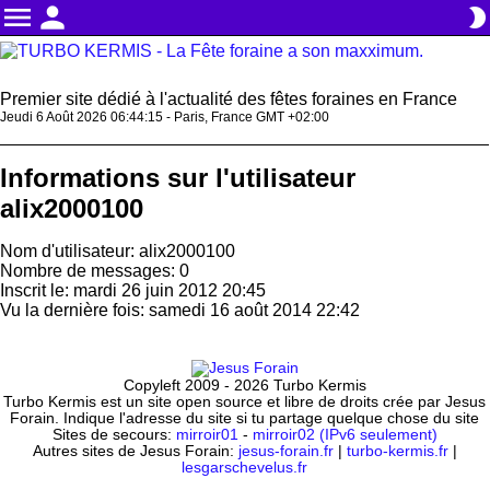
menu
person
brightness_2
Premier site dédié à l'actualité des fêtes foraines en France
Jeudi 6 Août 2026 06:44:16 - Paris, France GMT +02:00
Informations sur l'utilisateur
alix2000100
Nom d'utilisateur: alix2000100
Nombre de messages: 0
Inscrit le: mardi 26 juin 2012 20:45
Vu la dernière fois: samedi 16 août 2014 22:42
Copyleft 2009 - 2026 Turbo Kermis
Turbo Kermis est un site open source et libre de droits crée par Jesus
Forain. Indique l'adresse du site si tu partage quelque chose du site
Sites de secours:
mirroir01
-
mirroir02 (IPv6 seulement)
Autres sites de Jesus Forain:
jesus-forain.fr
|
turbo-kermis.fr
|
lesgarschevelus.fr