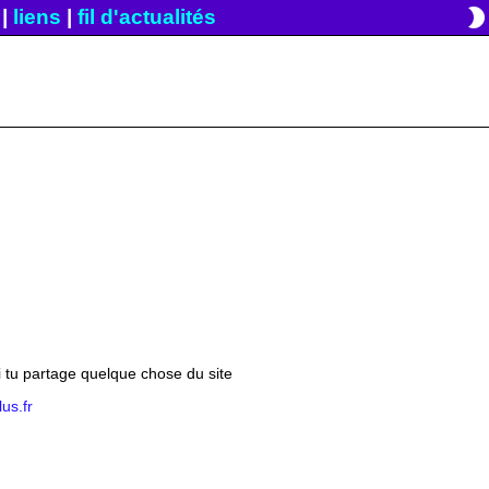
brightness_2
|
liens
|
fil d'actualités
si tu partage quelque chose du site
us.fr