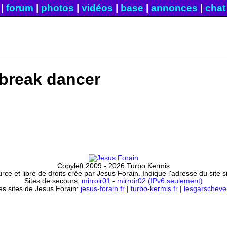
|
forum
|
photos
|
vidéos
|
base
|
annonces
|
chat
r break dancer
Copyleft 2009 - 2026 Turbo Kermis
ce et libre de droits crée par Jesus Forain. Indique l'adresse du site 
Sites de secours:
mirroir01
-
mirroir02 (IPv6 seulement)
es sites de Jesus Forain:
jesus-forain.fr
|
turbo-kermis.fr
|
lesgarschevel