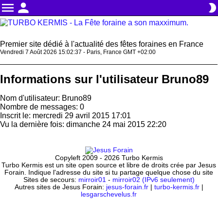
menu
person
brightness_2
Premier site dédié à l'actualité des fêtes foraines en France
Vendredi 7 Août 2026 15:02:37 - Paris, France GMT +02:00
Informations sur l'utilisateur Bruno89
Nom d'utilisateur: Bruno89
Nombre de messages: 0
Inscrit le: mercredi 29 avril 2015 17:01
Vu la dernière fois: dimanche 24 mai 2015 22:20
Copyleft 2009 - 2026 Turbo Kermis
Turbo Kermis est un site open source et libre de droits crée par Jesus
Forain. Indique l'adresse du site si tu partage quelque chose du site
Sites de secours:
mirroir01
-
mirroir02 (IPv6 seulement)
Autres sites de Jesus Forain:
jesus-forain.fr
|
turbo-kermis.fr
|
lesgarschevelus.fr