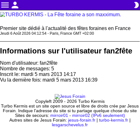
menu
person
brightness_2
Premier site dédié à l'actualité des fêtes foraines en France
Jeudi 6 Août 2026 04:12:55 - Paris, France GMT +02:00
Informations sur l'utilisateur fan2fête
Nom d'utilisateur: fan2fête
Nombre de messages: 5
Inscrit le: mardi 5 mars 2013 14:17
Vu la dernière fois: mardi 5 mars 2013 16:39
Copyleft 2009 - 2026 Turbo Kermis
Turbo Kermis est un site open source et libre de droits crée par Jesus
Forain. Indique l'adresse du site si tu partage quelque chose du site
Sites de secours:
mirroir01
-
mirroir02 (IPv6 seulement)
Autres sites de Jesus Forain:
jesus-forain.fr
|
turbo-kermis.fr
|
lesgarschevelus.fr