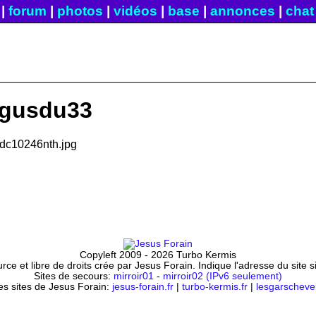
|
forum
|
photos
|
vidéos
|
base
|
annonces
|
chat
r gusdu33
Copyleft 2009 - 2026 Turbo Kermis
ce et libre de droits crée par Jesus Forain. Indique l'adresse du site 
Sites de secours:
mirroir01
-
mirroir02 (IPv6 seulement)
es sites de Jesus Forain:
jesus-forain.fr
|
turbo-kermis.fr
|
lesgarschevel