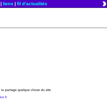
brightness_2
|
liens
|
fil d'actualités
si tu partage quelque chose du site
us.fr