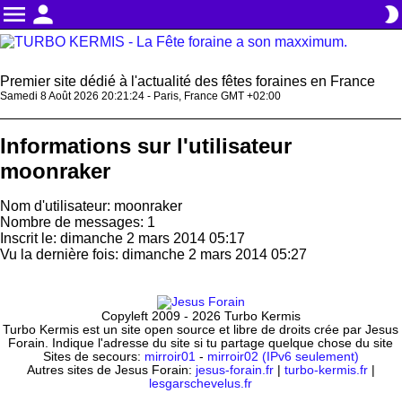
menu
person
brightness_2
Premier site dédié à l'actualité des fêtes foraines en France
Samedi 8 Août 2026 20:21:24 - Paris, France GMT +02:00
Informations sur l'utilisateur
moonraker
Nom d'utilisateur: moonraker
Nombre de messages: 1
Inscrit le: dimanche 2 mars 2014 05:17
Vu la dernière fois: dimanche 2 mars 2014 05:27
Copyleft 2009 - 2026 Turbo Kermis
Turbo Kermis est un site open source et libre de droits crée par Jesus
Forain. Indique l'adresse du site si tu partage quelque chose du site
Sites de secours:
mirroir01
-
mirroir02 (IPv6 seulement)
Autres sites de Jesus Forain:
jesus-forain.fr
|
turbo-kermis.fr
|
lesgarschevelus.fr