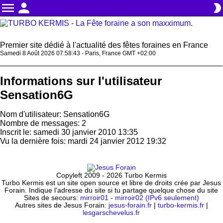
menu
person
brightness_2
Premier site dédié à l'actualité des fêtes foraines en France
Samedi 8 Août 2026 07:58:43 - Paris, France GMT +02:00
Informations sur l'utilisateur
Sensation6G
Nom d'utilisateur: Sensation6G
Nombre de messages: 2
Inscrit le: samedi 30 janvier 2010 13:35
Vu la dernière fois: mardi 24 janvier 2012 19:32
Copyleft 2009 - 2026 Turbo Kermis
Turbo Kermis est un site open source et libre de droits crée par Jesus
Forain. Indique l'adresse du site si tu partage quelque chose du site
Sites de secours:
mirroir01
-
mirroir02 (IPv6 seulement)
Autres sites de Jesus Forain:
jesus-forain.fr
|
turbo-kermis.fr
|
lesgarschevelus.fr