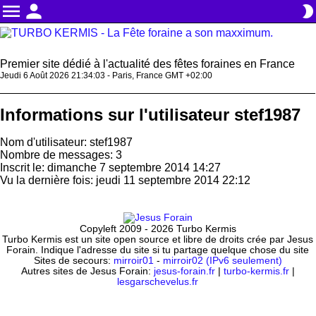
menu
person
brightness_2
Premier site dédié à l'actualité des fêtes foraines en France
Jeudi 6 Août 2026 21:34:03 - Paris, France GMT +02:00
Informations sur l'utilisateur stef1987
Nom d'utilisateur: stef1987
Nombre de messages: 3
Inscrit le: dimanche 7 septembre 2014 14:27
Vu la dernière fois: jeudi 11 septembre 2014 22:12
Copyleft 2009 - 2026 Turbo Kermis
Turbo Kermis est un site open source et libre de droits crée par Jesus
Forain. Indique l'adresse du site si tu partage quelque chose du site
Sites de secours:
mirroir01
-
mirroir02 (IPv6 seulement)
Autres sites de Jesus Forain:
jesus-forain.fr
|
turbo-kermis.fr
|
lesgarschevelus.fr