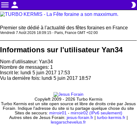
menu
person
brightness_2
Premier site dédié à l'actualité des fêtes foraines en France
Vendredi 7 Août 2026 18:09:15 - Paris, France GMT +02:00
Informations sur l'utilisateur Yan34
Nom d'utilisateur: Yan34
Nombre de messages: 1
Inscrit le: lundi 5 juin 2017 17:53
Vu la dernière fois: lundi 5 juin 2017 18:57
Copyleft 2009 - 2026 Turbo Kermis
Turbo Kermis est un site open source et libre de droits crée par Jesus
Forain. Indique l'adresse du site si tu partage quelque chose du site
Sites de secours:
mirroir01
-
mirroir02 (IPv6 seulement)
Autres sites de Jesus Forain:
jesus-forain.fr
|
turbo-kermis.fr
|
lesgarschevelus.fr