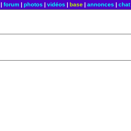
|
forum
|
photos
|
vidéos
|
base
|
annonces
|
chat