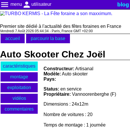
menu
person
blog
menu
utilisateur
Premier site dédié à l'actualité des fêtes foraines en France
Vendredi 7 Août 2026 05:44:34 - Paris, France GMT +02:00
accueil
parcourir la base
Auto Skooter Chez Joël
caractéristiques
Constructeur:
Artisanal
Modèle:
Auto skooter
montage
Pays:
exploitation
Status:
en service
Propriétaire:
Vannoorenberghe (F)
vidéos
Dimensions : 24x12m
commentaires
Nombre de voitures : 20
Temps de montage : 1 journée