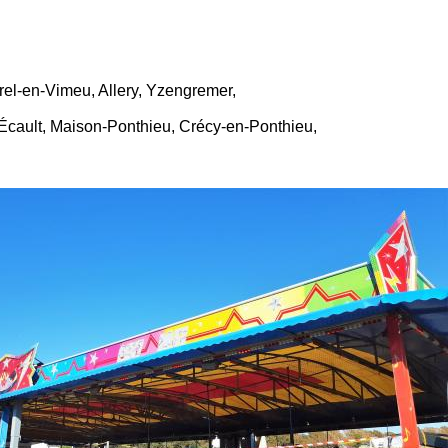
rel-en-Vimeu, Allery, Yzengremer,
'Écault, Maison-Ponthieu, Crécy-en-Ponthieu,