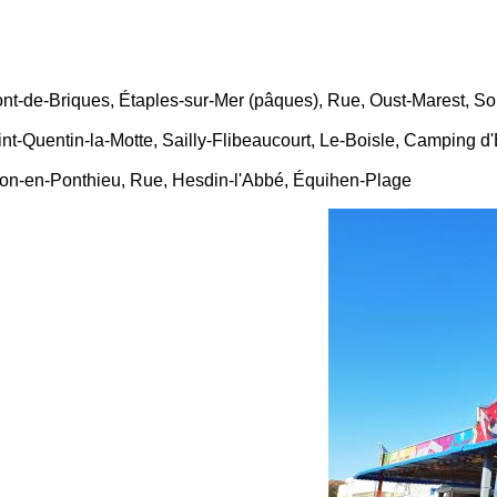
ont-de-Briques, Étaples-sur-Mer (pâques), Rue, Oust-Marest, So
nt-Quentin-la-Motte, Sailly-Flibeaucourt, Le-Boisle, Camping d
ion-en-Ponthieu, Rue, Hesdin-l'Abbé, Équihen-Plage