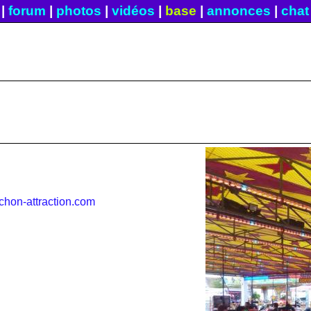
|
forum
|
photos
|
vidéos
|
base
|
annonces
|
chat
chon-attraction.com