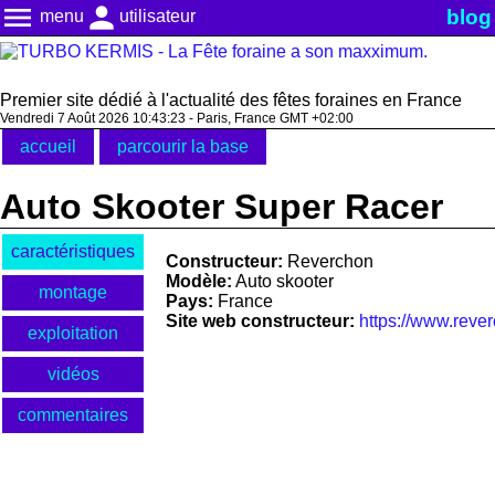
menu
person
blog
menu
utilisateur
Premier site dédié à l'actualité des fêtes foraines en France
Vendredi 7 Août 2026 10:43:23 - Paris, France GMT +02:00
accueil
parcourir la base
Auto Skooter Super Racer
caractéristiques
Constructeur:
Reverchon
Modèle:
Auto skooter
montage
Pays:
France
Site web constructeur:
https://www.rever
exploitation
vidéos
commentaires