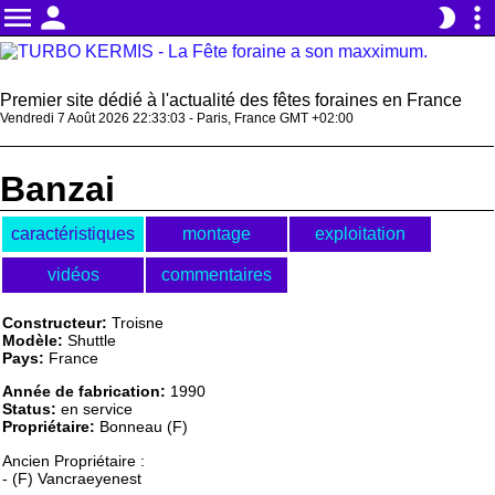
menu
person
more_vert
brightness_2
Premier site dédié à l'actualité des fêtes foraines en France
Vendredi 7 Août 2026 22:33:03 - Paris, France GMT +02:00
Banzai
caractéristiques
montage
exploitation
vidéos
commentaires
Constructeur:
Troisne
Modèle:
Shuttle
Pays:
France
Année de fabrication:
1990
Status:
en service
Propriétaire:
Bonneau (F)
Ancien Propriétaire :
- (F) Vancraeyenest