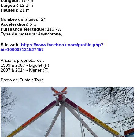
Longeur:
17.7 m
Largeur:
12.2 m
Hauteur:
21 m
Nombre de places:
24
Accéleration:
5 G
Puissance électrique:
110 kW
Type de moteurs:
Asynchrone,
Site web:
https://www.facebook.com/profile.php?
id=100068121527457
Anciens propriétaires :
1999 à 2007 - Bigolet (F)
2007 à 2014 - Kiener (F)
Photo de Funfair Tour