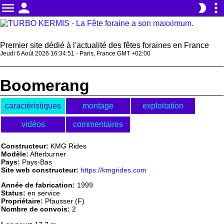
menu
person
more_vert
brightness_2
Premier site dédié à l'actualité des fêtes foraines en France
Jeudi 6 Août 2026 16:34:51 - Paris, France GMT +02:00
Boomerang
caractéristiques
montage
exploitation
vidéos
commentaires
Constructeur:
KMG Rides
Modèle:
Afterburner
Pays:
Pays-Bas
Site web constructeur:
https://kmgrides.com
Année de fabrication:
1999
Status:
en service
Propriétaire:
Pfausser (F)
Nombre de convois:
2