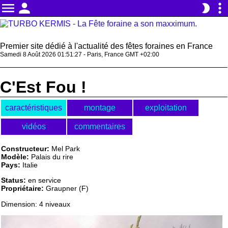
menu
person
more_vert
brightness_2
Premier site dédié à l'actualité des fêtes foraines en France
Samedi 8 Août 2026 01:51:27 - Paris, France GMT +02:00
C'Est Fou !
caractéristiques
montage
exploitation
vidéos
commentaires
Constructeur:
Mel Park
Modèle:
Palais du rire
Pays:
Italie
Status:
en service
Propriétaire:
Graupner (F)
Dimension: 4 niveaux