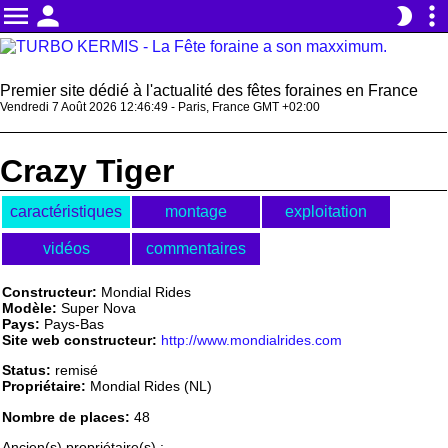
menu
person
more_vert
brightness_2
Premier site dédié à l'actualité des fêtes foraines en France
Vendredi 7 Août 2026 12:46:49 - Paris, France GMT +02:00
Crazy Tiger
caractéristiques
montage
exploitation
vidéos
commentaires
Constructeur:
Mondial Rides
Modèle:
Super Nova
Pays:
Pays-Bas
Site web constructeur:
http://www.mondialrides.com
Status:
remisé
Propriétaire:
Mondial Rides (NL)
Nombre de places:
48
Ancien(s) propriétaire(s) :