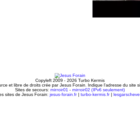
Copyleft 2009 - 2026 Turbo Kermis
ce et libre de droits crée par Jesus Forain. Indique l'adresse du site 
Sites de secours:
mirroir01
-
mirroir02 (IPv6 seulement)
es sites de Jesus Forain:
jesus-forain.fr
|
turbo-kermis.fr
|
lesgarschevel