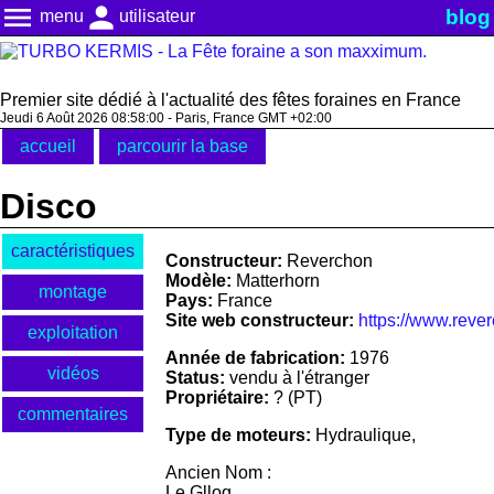
menu
person
blog
menu
utilisateur
Premier site dédié à l'actualité des fêtes foraines en France
Jeudi 6 Août 2026 08:58:00 - Paris, France GMT +02:00
accueil
parcourir la base
Disco
caractéristiques
Constructeur:
Reverchon
Modèle:
Matterhorn
montage
Pays:
France
Site web constructeur:
https://www.rever
exploitation
Année de fabrication:
1976
vidéos
Status:
vendu à l'étranger
Propriétaire:
? (PT)
commentaires
Type de moteurs:
Hydraulique,
Ancien Nom :
Le Glloq