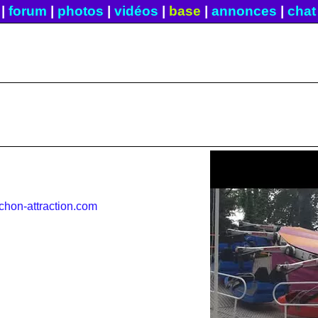
|
forum
|
photos
|
vidéos
|
base
|
annonces
|
chat
chon-attraction.com