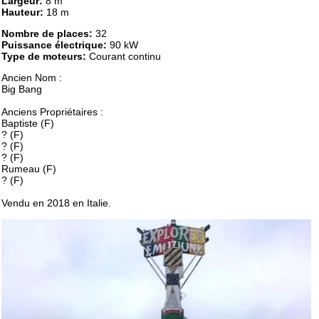
Largeur:
8 m
Hauteur:
18 m
Nombre de places:
32
Puissance électrique:
90 kW
Type de moteurs:
Courant continu
Ancien Nom :
Big Bang
Anciens Propriétaires :
Baptiste (F)
? (F)
? (F)
? (F)
Rumeau (F)
? (F)
Vendu en 2018 en Italie.