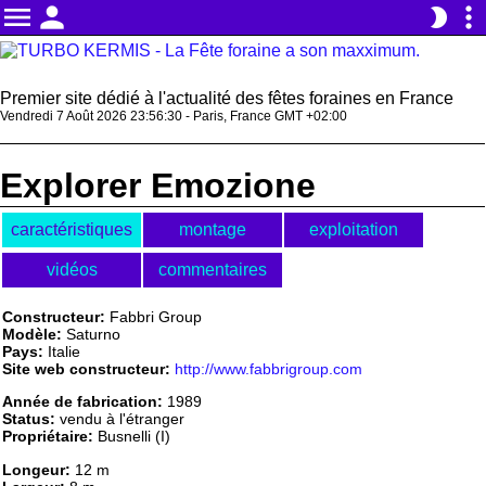
menu
person
more_vert
brightness_2
Premier site dédié à l'actualité des fêtes foraines en France
Vendredi 7 Août 2026 23:56:30 - Paris, France GMT +02:00
Explorer Emozione
caractéristiques
montage
exploitation
vidéos
commentaires
Constructeur:
Fabbri Group
Modèle:
Saturno
Pays:
Italie
Site web constructeur:
http://www.fabbrigroup.com
Année de fabrication:
1989
Status:
vendu à l'étranger
Propriétaire:
Busnelli (I)
Longeur:
12 m