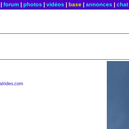
|
forum
|
photos
|
vidéos
|
base
|
annonces
|
chat
alrides.com