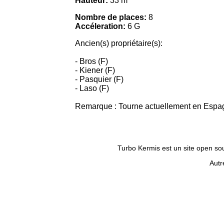
Hauteur:
33 m
Nombre de places:
8
Accéleration:
6 G
Ancien(s) propriétaire(s):
- Bros (F)
- Kiener (F)
- Pasquier (F)
- Laso (F)
Remarque : Tourne actuellement en Espa
Turbo Kermis est un site open sour
Autr