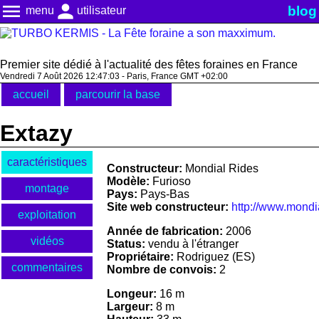
menu
person
blog
menu
utilisateur
Premier site dédié à l'actualité des fêtes foraines en France
Vendredi 7 Août 2026 12:47:03 - Paris, France GMT +02:00
accueil
parcourir la base
Extazy
caractéristiques
Constructeur:
Mondial Rides
Modèle:
Furioso
montage
Pays:
Pays-Bas
Site web constructeur:
http://www.mondi
exploitation
Année de fabrication:
2006
vidéos
Status:
vendu à l'étranger
Propriétaire:
Rodriguez (ES)
commentaires
Nombre de convois:
2
Longeur:
16 m
Largeur:
8 m