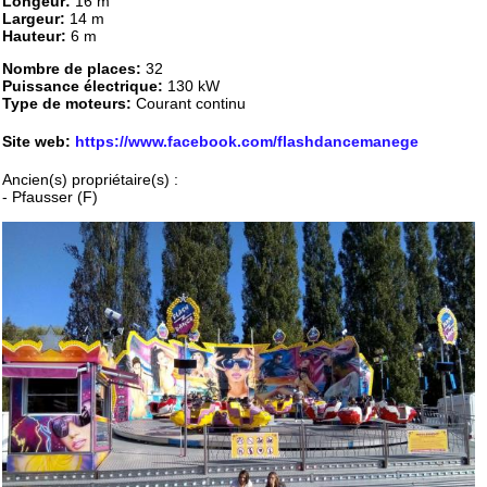
Longeur:
16 m
Largeur:
14 m
Hauteur:
6 m
Nombre de places:
32
Puissance électrique:
130 kW
Type de moteurs:
Courant continu
Site web:
https://www.facebook.com/flashdancemanege
Ancien(s) propriétaire(s) :
- Pfausser (F)