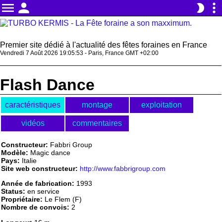
menu
person
more_vert
brightness_2
Premier site dédié à l'actualité des fêtes foraines en France
Vendredi 7 Août 2026 19:05:53 - Paris, France GMT +02:00
Flash Dance
caractéristiques
montage
exploitation
vidéos
commentaires
Constructeur:
Fabbri Group
Modèle:
Magic dance
Pays:
Italie
Site web constructeur:
http://www.fabbrigroup.com
Année de fabrication:
1993
Status:
en service
Propriétaire:
Le Flem (F)
Nombre de convois:
2