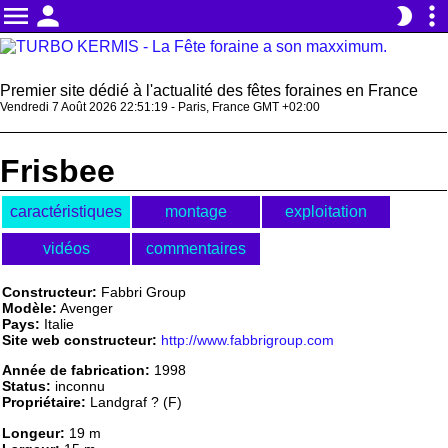
menu
person
more_vert
brightness_2
Premier site dédié à l'actualité des fêtes foraines en France
Vendredi 7 Août 2026 22:51:19 - Paris, France GMT +02:00
Frisbee
caractéristiques
montage
exploitation
vidéos
commentaires
Constructeur:
Fabbri Group
Modèle:
Avenger
Pays:
Italie
Site web constructeur:
http://www.fabbrigroup.com
Année de fabrication:
1998
Status:
inconnu
Propriétaire:
Landgraf ? (F)
Longeur:
19 m