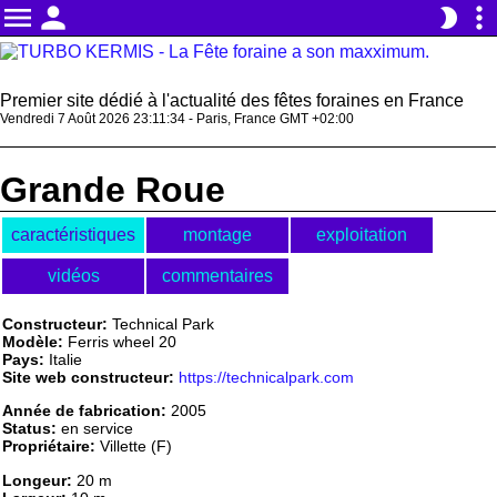
menu
person
more_vert
brightness_2
Premier site dédié à l'actualité des fêtes foraines en France
Vendredi 7 Août 2026 23:11:34 - Paris, France GMT +02:00
Grande Roue
caractéristiques
montage
exploitation
vidéos
commentaires
Constructeur:
Technical Park
Modèle:
Ferris wheel 20
Pays:
Italie
Site web constructeur:
https://technicalpark.com
Année de fabrication:
2005
Status:
en service
Propriétaire:
Villette (F)
Longeur:
20 m