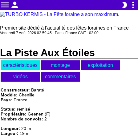
menu
person
more_vert
brightness_2
Premier site dédié à l'actualité des fêtes foraines en France
Vendredi 7 Août 2026 02:59:45 - Paris, France GMT +02:00
La Piste Aux Étoiles
caractéristiques
montage
exploitation
vidéos
commentaires
Constructeur:
Baraté
Modèle:
Chenille
Pays:
France
Status:
remisé
Propriétaire:
Geenen (F)
Nombre de convois:
2
Longeur:
20 m
Largeur:
19 m