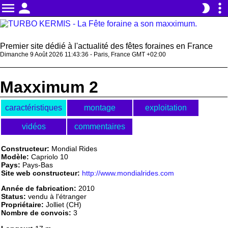
menu
person
more_vert
brightness_2
Premier site dédié à l'actualité des fêtes foraines en France
Dimanche 9 Août 2026 11:43:36 - Paris, France GMT +02:00
Maxximum 2
caractéristiques
montage
exploitation
vidéos
commentaires
Constructeur:
Mondial Rides
Modèle:
Capriolo 10
Pays:
Pays-Bas
Site web constructeur:
http://www.mondialrides.com
Année de fabrication:
2010
Status:
vendu à l'étranger
Propriétaire:
Jolliet (CH)
Nombre de convois:
3