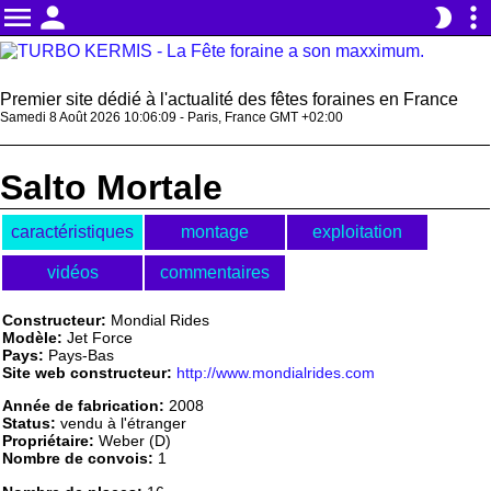
menu
person
more_vert
brightness_2
Premier site dédié à l'actualité des fêtes foraines en France
Samedi 8 Août 2026 10:06:09 - Paris, France GMT +02:00
Salto Mortale
caractéristiques
montage
exploitation
vidéos
commentaires
Constructeur:
Mondial Rides
Modèle:
Jet Force
Pays:
Pays-Bas
Site web constructeur:
http://www.mondialrides.com
Année de fabrication:
2008
Status:
vendu à l'étranger
Propriétaire:
Weber (D)
Nombre de convois:
1