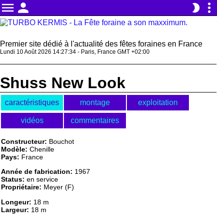
menu
person
more_vert
brightness_2
Premier site dédié à l'actualité des fêtes foraines en France
Lundi 10 Août 2026 14:27:34 - Paris, France GMT +02:00
Shuss New Look
caractéristiques
montage
exploitation
vidéos
commentaires
Constructeur:
Bouchot
Modèle:
Chenille
Pays:
France
Année de fabrication:
1967
Status:
en service
Propriétaire:
Meyer (F)
Longeur:
18 m
Largeur:
18 m