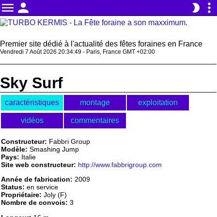
menu
person
more_vert
brightness_2
Premier site dédié à l'actualité des fêtes foraines en France
Vendredi 7 Août 2026 20:34:49 - Paris, France GMT +02:00
Sky Surf
caractéristiques
montage
exploitation
vidéos
commentaires
Constructeur:
Fabbri Group
Modèle:
Smashing Jump
Pays:
Italie
Site web constructeur:
http://www.fabbrigroup.com
Année de fabrication:
2009
Status:
en service
Propriétaire:
Joly (F)
Nombre de convois:
3