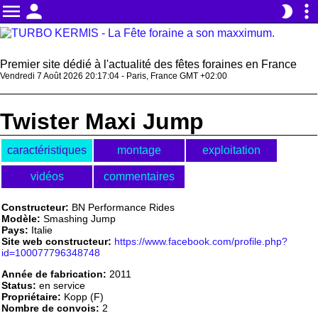
menu
person
more_vert
brightness_2
Premier site dédié à l'actualité des fêtes foraines en France
Vendredi 7 Août 2026 20:17:04 - Paris, France GMT +02:00
Twister Maxi Jump
caractéristiques
montage
exploitation
vidéos
commentaires
Constructeur:
BN Performance Rides
Modèle:
Smashing Jump
Pays:
Italie
Site web constructeur:
https://www.facebook.com/profile.php?
id=100077796348748
Année de fabrication:
2011
Status:
en service
Propriétaire:
Kopp (F)
Nombre de convois:
2