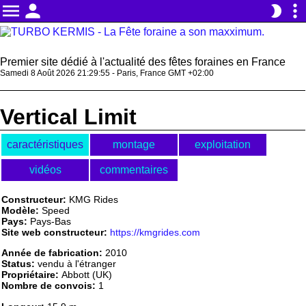
menu
person
more_vert
brightness_2
Premier site dédié à l'actualité des fêtes foraines en France
Samedi 8 Août 2026 21:29:55 - Paris, France GMT +02:00
Vertical Limit
caractéristiques
montage
exploitation
vidéos
commentaires
Constructeur:
KMG Rides
Modèle:
Speed
Pays:
Pays-Bas
Site web constructeur:
https://kmgrides.com
Année de fabrication:
2010
Status:
vendu à l'étranger
Propriétaire:
Abbott (UK)
Nombre de convois:
1