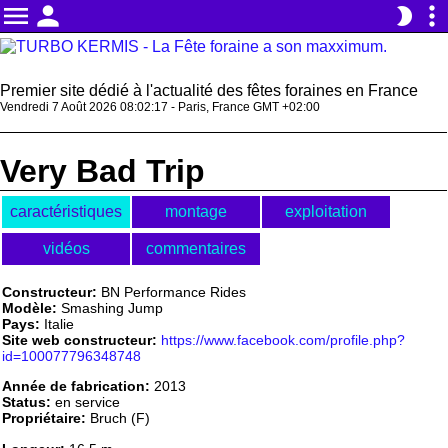
menu
person
more_vert
brightness_2
Premier site dédié à l'actualité des fêtes foraines en France
Vendredi 7 Août 2026 08:02:17 - Paris, France GMT +02:00
Very Bad Trip
caractéristiques
montage
exploitation
vidéos
commentaires
Constructeur:
BN Performance Rides
Modèle:
Smashing Jump
Pays:
Italie
Site web constructeur:
https://www.facebook.com/profile.php?
id=100077796348748
Année de fabrication:
2013
Status:
en service
Propriétaire:
Bruch (F)