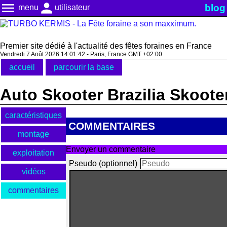
menu
person
blog
menu
utilisateur
Premier site dédié à l'actualité des fêtes foraines en France
Vendredi 7 Août 2026 14:01:42 - Paris, France GMT +02:00
accueil
parcourir la base
Auto Skooter Brazilia Skoote
caractéristiques
COMMENTAIRES
montage
Envoyer un commentaire
exploitation
Pseudo (optionnel)
vidéos
commentaires