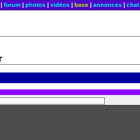
|
forum
|
photos
|
vidéos
|
base
|
annonces
|
chat
r