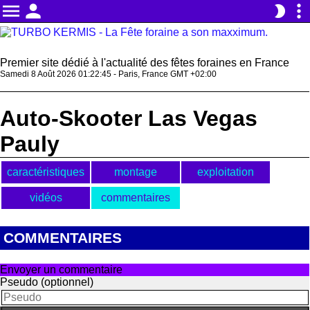
menu
person
more_vert
brightness_2
Premier site dédié à l'actualité des fêtes foraines en France
Samedi 8 Août 2026 01:22:45 - Paris, France GMT +02:00
Auto-Skooter Las Vegas
Pauly
caractéristiques
montage
exploitation
vidéos
commentaires
COMMENTAIRES
Envoyer un commentaire
Pseudo (optionnel)