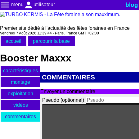
menu
person
blog
menu
utilisateur
Premier site dédié à l'actualité des fêtes foraines en France
Vendredi 7 Août 2026 11:39:44 - Paris, France GMT +02:00
accueil
parcourir la base
Booster Maxxx
caractéristiques
COMMENTAIRES
montage
Envoyer un commentaire
exploitation
Pseudo (optionnel)
vidéos
commentaires