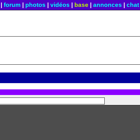
|
forum
|
photos
|
vidéos
|
base
|
annonces
|
chat