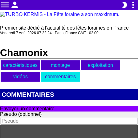
menu
person
more_vert
brightness_2
Premier site dédié à l'actualité des fêtes foraines en France
Vendredi 7 Août 2026 07:22:24 - Paris, France GMT +02:00
Chamonix
caractéristiques
montage
exploitation
vidéos
commentaires
COMMENTAIRES
Envoyer un commentaire
Pseudo (optionnel)