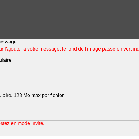
 message
ur l'ajouter à votre message, le fond de l'image passe en vert i
ulaire.
mulaire. 128 Mo max par fichier.
ostez en mode invité.