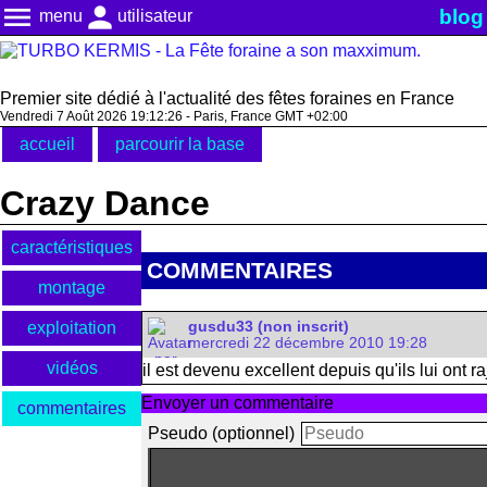
menu
person
blog
menu
utilisateur
Premier site dédié à l'actualité des fêtes foraines en France
Vendredi 7 Août 2026 19:12:26 - Paris, France GMT +02:00
accueil
parcourir la base
Crazy Dance
caractéristiques
COMMENTAIRES
montage
exploitation
gusdu33 (non inscrit)
mercredi 22 décembre 2010 19:28
vidéos
il est devenu excellent depuis qu'ils lui ont r
Envoyer un commentaire
commentaires
Pseudo (optionnel)