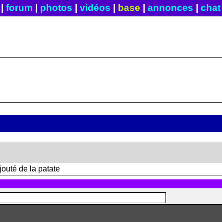
|
forum
|
photos
|
vidéos
|
base
|
annonces
|
chat
ajouté de la patate