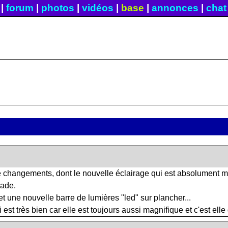
|
forum
|
photos
|
vidéos
|
base
|
annonces
|
chat
changements, dont le nouvelle éclairage qui est absolument ma
çade.
t une nouvelle barre de lumières "led" sur plancher...
 est très bien car elle est toujours aussi magnifique et c'est elle