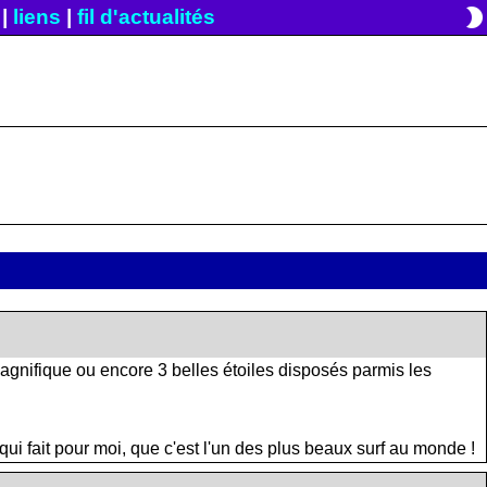
brightness_2
|
liens
|
fil d'actualités
gnifique ou encore 3 belles étoiles disposés parmis les
 qui fait pour moi, que c'est l'un des plus beaux surf au monde !