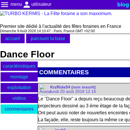
menu
person
blog
menu
utilisateur
Premier site dédié à l'actualité des fêtes foraines en France
Dimanche 9 Août 2026 14:10:48 - Paris, France GMT +02:00
accueil
parcourir la base
Dance Floor
caractéristiques
COMMENTAIRES
montage
exploitation
KrzRide54 (non inscrit)
lundi 20 août 2018 12:16
vidéos
Le "Dance Floor" a depuis reçu beaucoup de 
projecteurs dessiné au 3 ème étage de la fa
commentaires
Ont peut aussi noter de nouvelles enceintes e
La façade, elle, reste toujours la même ce qui