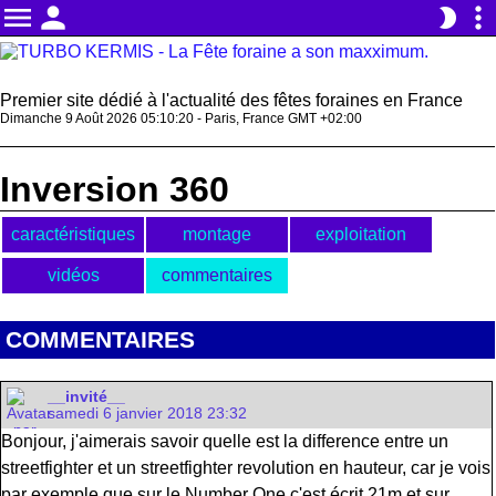
menu
person
more_vert
brightness_2
Premier site dédié à l'actualité des fêtes foraines en France
Dimanche 9 Août 2026 05:10:20 - Paris, France GMT +02:00
Inversion 360
caractéristiques
montage
exploitation
vidéos
commentaires
COMMENTAIRES
__invité__
samedi 6 janvier 2018 23:32
Bonjour, j'aimerais savoir quelle est la difference entre un
streetfighter et un streetfighter revolution en hauteur, car je vois
par exemple que sur le Number One c'est écrit 21m et sur