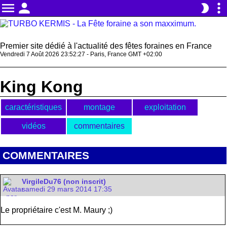
menu
person
more_vert
brightness_2
Premier site dédié à l'actualité des fêtes foraines en France
Vendredi 7 Août 2026 23:52:27 - Paris, France GMT +02:00
King Kong
caractéristiques
montage
exploitation
vidéos
commentaires
COMMENTAIRES
VirgileDu76 (non inscrit)
samedi 29 mars 2014 17:35
Le propriétaire c'est M. Maury ;)