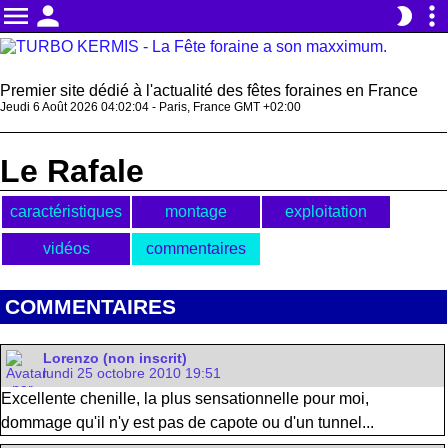
menu
person
more_vert
brightness_2
Premier site dédié à l'actualité des fêtes foraines en France
Jeudi 6 Août 2026 04:02:05 - Paris, France GMT +02:00
Le Rafale
caractéristiques
montage
exploitation
vidéos
commentaires
COMMENTAIRES
Lorenzo (non inscrit)
lundi 25 octobre 2010 19:51
Excellente chenille, la plus sensationnelle pour moi,
dommage qu'il n'y est pas de capote ou d'un tunnel...