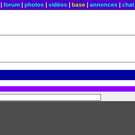
|
forum
|
photos
|
vidéos
|
base
|
annonces
|
chat