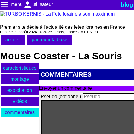
menu
person
blog
menu
utilisateur
Premier site dédié à l'actualité des fêtes foraines en France
Dimanche 9 Août 2026 10:30:35 - Paris, France GMT +02:00
accueil
parcourir la base
Mouse Coaster - La Souris
caractéristiques
COMMENTAIRES
montage
Envoyer un commentaire
exploitation
Pseudo (optionnel)
vidéos
commentaires